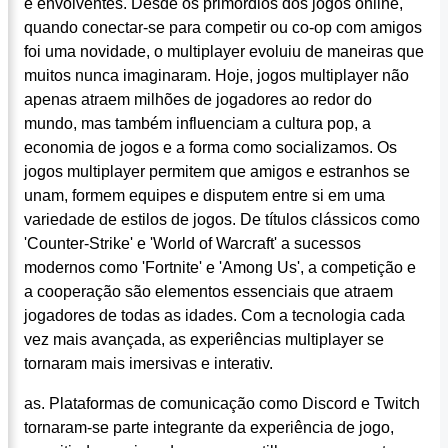
e envolventes. Desde os primórdios dos jogos online,
quando conectar-se para competir ou co-op com amigos
foi uma novidade, o multiplayer evoluiu de maneiras que
muitos nunca imaginaram. Hoje, jogos multiplayer não
apenas atraem milhões de jogadores ao redor do
mundo, mas também influenciam a cultura pop, a
economia de jogos e a forma como socializamos. Os
jogos multiplayer permitem que amigos e estranhos se
unam, formem equipes e disputem entre si em uma
variedade de estilos de jogos. De títulos clássicos como
'Counter-Strike' e 'World of Warcraft' a sucessos
modernos como 'Fortnite' e 'Among Us', a competição e
a cooperação são elementos essenciais que atraem
jogadores de todas as idades. Com a tecnologia cada
vez mais avançada, as experiências multiplayer se
tornaram mais imersivas e interativ.
as. Plataformas de comunicação como Discord e Twitch
tornaram-se parte integrante da experiência de jogo,