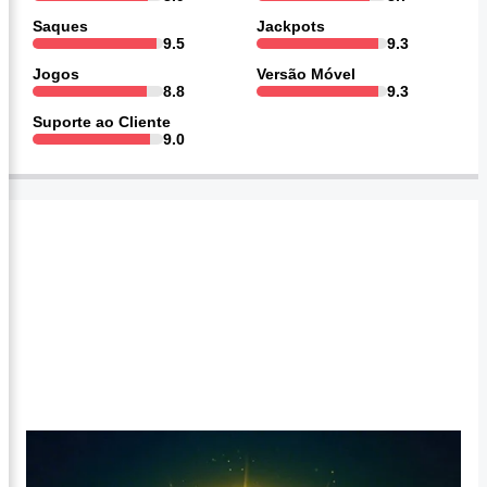
Saques
Jackpots
9.5
9.3
Jogos
Versão Móvel
8.8
9.3
Suporte ao Cliente
9.0
Informações básicas sobre Estrela Bet cassino