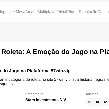
Jogos de Mesa
Arcade
Multiplayer
Trivia
Pôquer
Simulação
Casua
| Roleta: A Emoção do Jogo na Pl
 do Jogo na Plataforma 57win.vip
te categoria de roleta no site 57win.vip, sua história, regras
squecível.
Proprietário
Idiomas
Stars Investments N.V.
PT
ES
EN