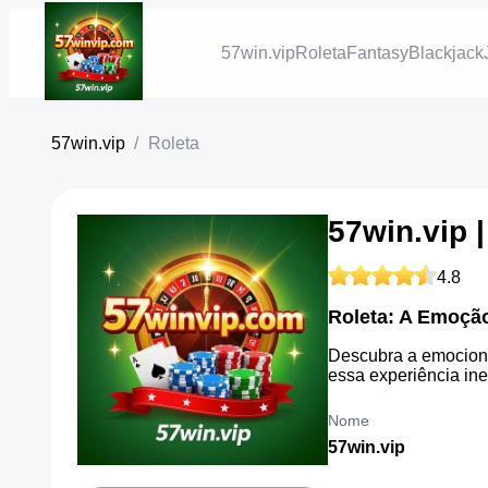
57win.vip
Roleta
Fantasy
Blackjack
57win.vip
Roleta
57win.vip 
4.8
Roleta: A Emoção
Descubra a emocionan
essa experiência ine
Nome
57win.vip