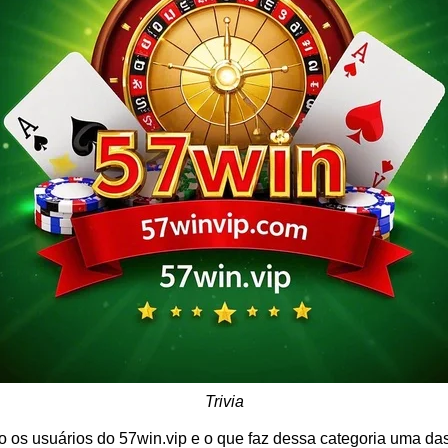
Trivia
o os usuários do 57win.vip e o que faz dessa categoria uma d