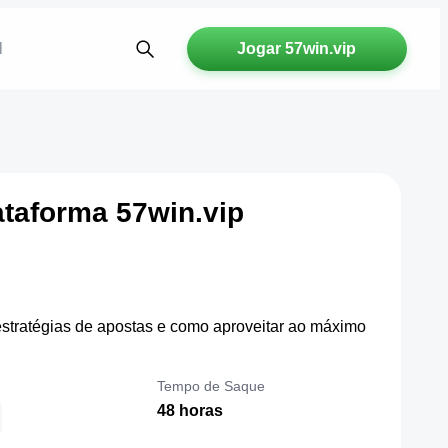
l
Jogar 57win.vip
ataforma 57win.vip
, estratégias de apostas e como aproveitar ao máximo
Tempo de Saque
48 horas