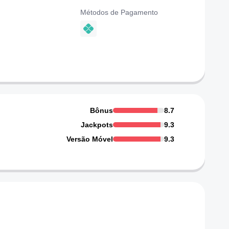
Métodos de Pagamento
Bônus
8.7
Jackpots
9.3
Versão Móvel
9.3