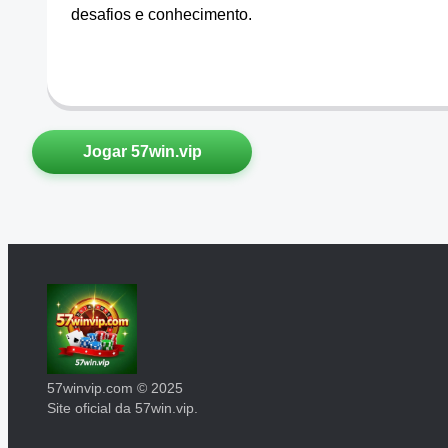
desafios e conhecimento.
Jogar 57win.vip
57winvip.com © 2025
Site oficial da 57win.vip.