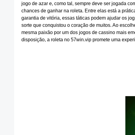
jogo de azar e, como tal, sempre deve ser jogada co
chances de ganhar na roleta. Entre elas está a práti
garantia de vitória, essas táticas podem ajudar os j
sorte que conquistou o coração de muitos. Ao escolh
mesma paixão por um dos jogos de cassino mais emo
disposição, a roleta no 57win.vip promete uma experi