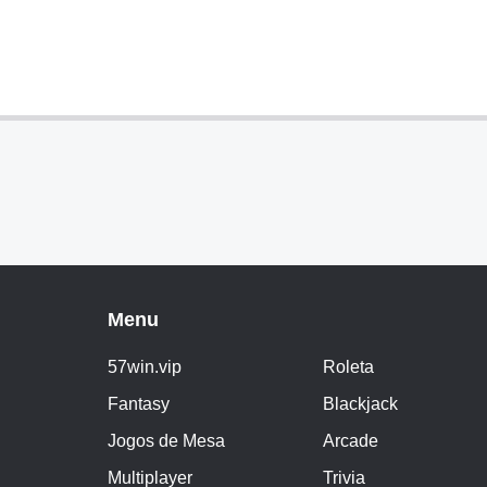
Menu
57win.vip
Roleta
Fantasy
Blackjack
Jogos de Mesa
Arcade
Multiplayer
Trivia