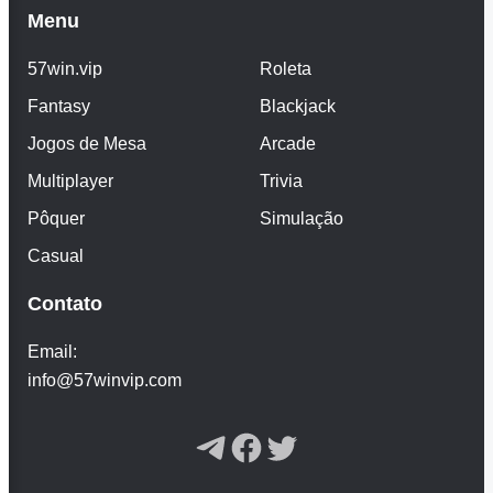
Menu
57win.vip
Roleta
Fantasy
Blackjack
Jogos de Mesa
Arcade
Multiplayer
Trivia
Pôquer
Simulação
Casual
Contato
Email:
info@57winvip.com