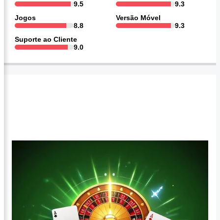
9.5
9.3
Jogos
Versão Móvel
8.8
9.3
Suporte ao Cliente
9.0
Informações básicas sobre Estrela Bet cassino