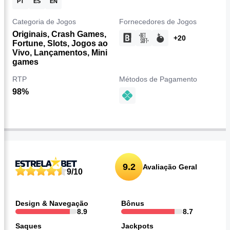
PT
ES
EN
Categoria de Jogos
Fornecedores de Jogos
Originais, Crash Games,
+20
Fortune, Slots, Jogos ao
Vivo, Lançamentos, Mini
games
RTP
Métodos de Pagamento
98%
Avaliação geral Jogos de Mesa
9.2
Avaliação Geral
9/10
Design & Navegação
Bônus
8.9
8.7
Saques
Jackpots