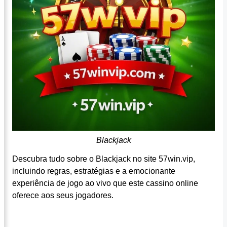
Blackjack
Descubra tudo sobre o Blackjack no site 57win.vip,
incluindo regras, estratégias e a emocionante
experiência de jogo ao vivo que este cassino online
oferece aos seus jogadores.