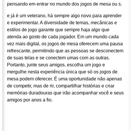
pensando em entrar no mundo dos jogos de mesa ou s.
e já é um veterano, há sempre algo novo para aprender
e experimentar. A diversidade de temas, mecânicas e
estilos de jogo garante que sempre haja algo que
atenda ao gosto de cada jogador. Em um mundo cada
vez mais digital, os jogos de mesa oferecem uma pausa
refrescante, permitindo que as pessoas se desconectem
de suas telas e se conectem umas com as outras.
Portanto, junte seus amigos, escolha um jogo e
mergulhe nesta experiência única que só os jogos de
mesa podem oferecer. É uma oportunidade não apenas
de competir, mas de rir, compartilhar histórias e criar
memórias duradouras que irão acompanhar você e seus
amigos por anos a fio.