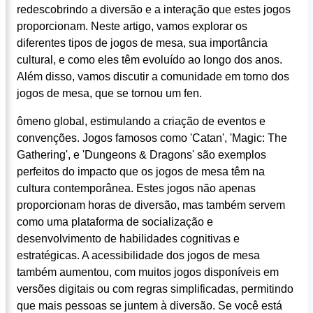
redescobrindo a diversão e a interação que estes jogos
proporcionam. Neste artigo, vamos explorar os
diferentes tipos de jogos de mesa, sua importância
cultural, e como eles têm evoluído ao longo dos anos.
Além disso, vamos discutir a comunidade em torno dos
jogos de mesa, que se tornou um fen.
ômeno global, estimulando a criação de eventos e
convenções. Jogos famosos como 'Catan', 'Magic: The
Gathering', e 'Dungeons & Dragons' são exemplos
perfeitos do impacto que os jogos de mesa têm na
cultura contemporânea. Estes jogos não apenas
proporcionam horas de diversão, mas também servem
como uma plataforma de socialização e
desenvolvimento de habilidades cognitivas e
estratégicas. A acessibilidade dos jogos de mesa
também aumentou, com muitos jogos disponíveis em
versões digitais ou com regras simplificadas, permitindo
que mais pessoas se juntem à diversão. Se você está